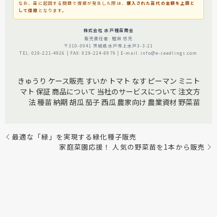
なお、苗に起因する問題で保障が発生した際は、
購入された苗代の金額を上限と
して保障
となります。
株式会社 水戸種苗商会
販売責任者: 鯉淵 悠充
〒310-0041 茨城県水戸市上水戸3-3-21
TEL: 029-221-4926 | FAX: 029-224-8979 | E-mail: info@e-seedlings.com
きゅうり
ケース販売
すいか
トマト
なす
ピーマン
ミニト
マト
保証
商品について
当社のサービスについて
注文方
法
種苗
納期
胡瓜
茄子
西瓜
農家向け
農業資材
野菜苗
最適な「緑」を実現する緑化種子販売
家庭菜園応援！ 人気の野菜苗を1本から販売