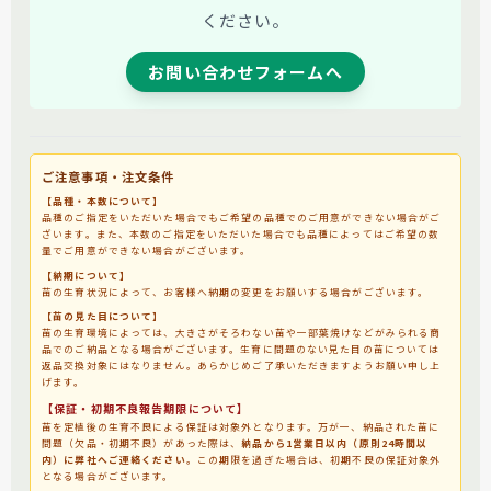
ください。
お問い合わせフォームへ
ご注意事項・注文条件
【品種・本数について】
品種のご指定をいただいた場合でもご希望の品種でのご用意ができない場合がご
ざいます。また、本数のご指定をいただいた場合でも品種によってはご希望の数
量でご用意ができない場合がございます。
【納期について】
苗の生育状況によって、お客様へ納期の変更をお願いする場合がございます。
【苗の見た目について】
苗の生育環境によっては、大きさがそろわない苗や一部葉焼けなどがみられる商
品でのご納品となる場合がございます。生育に問題のない見た目の苗については
返品交換対象にはなりません。あらかじめご了承いただきますようお願い申し上
げます。
【保証・初期不良報告期限について】
苗を定植後の生育不良による保証は対象外となります。万が一、納品された苗に
問題（欠品・初期不良）があった際は、
納品から1営業日以内（原則24時間以
内）に弊社へご連絡ください
。この期限を過ぎた場合は、初期不良の保証対象外
となる場合がございます。