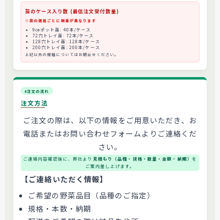
苗のケース入り数 (最低注文受付数量)
※苗の規格ごとに数量が異なります
9㎝ポット苗: 40本/ケース
72穴トレイ苗: 72本/ケース
128穴トレイ苗: 128本/ケース
200穴トレイ苗: 200本/ケース
上記以外の規格についてはお問合せください。
#注文の流れ
注文方法
ご注文の際は、以下の情報をご用意いただき、お
電話またはお問い合わせフォームよりご連絡くだ
さい。
ご連絡内容確認後に、弊社より
見積もり（品種・規格・数量・金額・納期）
を
ご案内差し上げます。
【ご連絡いただく情報】
ご希望の野菜品目（品種のご指定）
規格・本数・納期